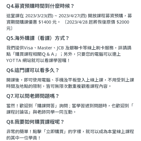
Q4.募資預購時間到什麼時候？
這堂課在 2023/3/23(四) ~ 2023/4/27(四) 開放課程募資預購，募
資期間購課優惠 $1400 元。 〔2023/4/28 起將恢復原價 $2000
元〕
Q5.海外購課（看課）方式？
我們提供Visa、Master、JCB 及銀聯卡等線上刷卡服務，詳請請
點「
購買課程相關Ｑ＆Ａ
」；另外，只要您的電腦可以連上
YOTTA 網站就可以看課學習囉！
Q6.這門課可以看多久？
開課後，即可使用電腦、手機及平板登入上線上課，不用受到上課
時間及地點的限制，皆可無限次數重複觀看課程內容。
Q7.可以問老師問題嗎？
當然！歡迎到「
購課問答
」詢問 ; 當學習遇到問題時，也歡迎到「
課程討論區
」與老師同學一同互動。
Q8.我要如何購買課程呢？
非常的簡單！點擊「立即購買」的字樣，就可以成為本堂線上課程
的其中一位學員！