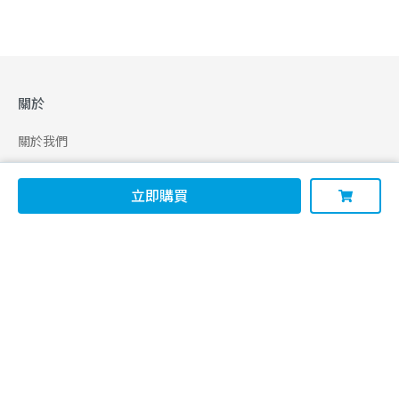
關於
關於我們
合作申請
立即購買
幫助
使用條款
聯絡我們
165 全民防騙網
追蹤