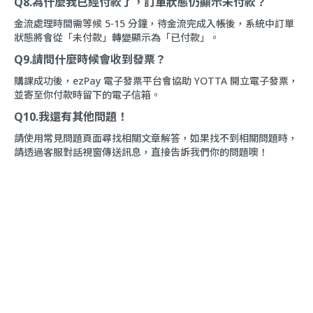
Q8.為什麼我已經付款了，訂單狀態仍顯示未付款？
金流處理時間需等候 5-15 分鐘，待金流完成入帳後，系統中訂單
狀態將會從「未付款」轉變顯示為「已付款」。
Q9.請問什麼時候會收到發票？
購課成功後，ezPay 電子發票平台會協助 YOTTA 開立電子發票，
並寄至你付款時留下的電子信箱。
Q10.我還有其他問題！
請使用
常見問題
頁面尋找相關文章解答，如果找不到相關問題時，
請透過
客服對話
視窗傳送訊息，直接告訴我們你的問題噢！