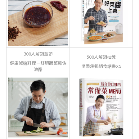
300人解鎖章節
500人解鎖抽獎
健康減糖料理－舒肥蔬菜雞佐
吳秉承暢銷食譜書X5
油醋