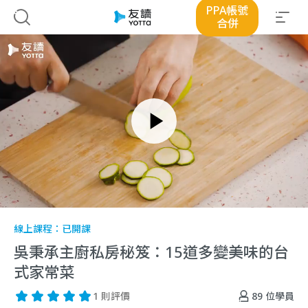
PPA帳號
合併
線上課程：
已開課
吳秉承主廚私房秘笈：15道多變美味的台
式家常菜
89
位學員
1 則評價