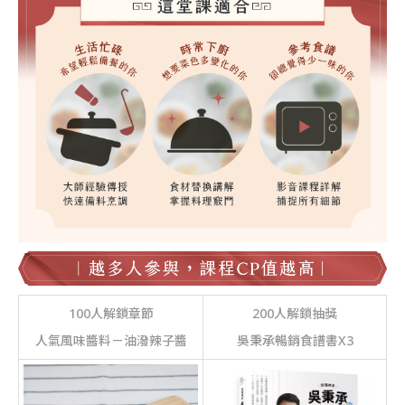
100人解鎖章節
200人解鎖抽獎
人氣風味醬料－油潑辣子醬
吳秉承暢銷食譜書X3