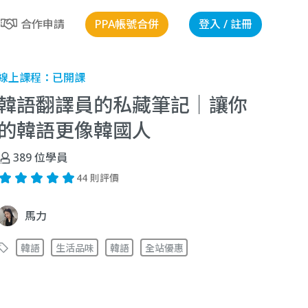
PPA帳號合併
登入 / 註冊
合作申請
線上課程：
已開課
韓語翻譯員的私藏筆記｜讓你
的韓語更像韓國人
389
位學員
44 則評價
馬力
韓語
生活品味
韓語
全站優惠