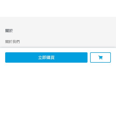
關於
關於我們
合作申請
立即購買
幫助
使用條款
聯絡我們
165 全民防騙網