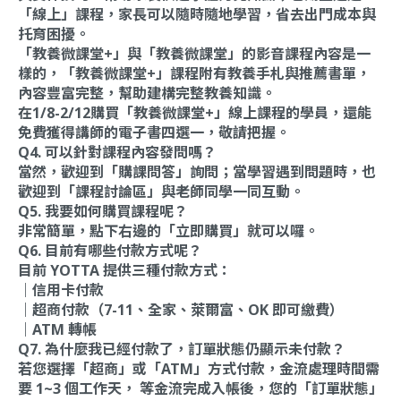
「線上」課程，家長可以隨時隨地學習，省去出門成本與
托育困擾。
「教養微課堂+」與「教養微課堂」的影音課程內容是一
樣的，「教養微課堂+」課程附有教養手札與推薦書單，
內容豐富完整，幫助建構完整教養知識。
在1/8-2/12購買「教養微課堂+」線上課程的學員，還能
免費獲得講師的電子書四選一，敬請把握。
Q4. 可以針對課程內容發問嗎？
當然，歡迎到「購課問答」詢問；當學習遇到問題時，也
歡迎到「課程討論區」與老師同學一同互動。
Q5. 我要如何購買課程呢？
非常簡單，點下右邊的「立即購買」就可以囉。
Q6. 目前有哪些付款方式呢？
目前 YOTTA 提供三種付款方式：
｜信用卡付款
｜超商付款（7-11、全家、萊爾富、OK 即可繳費）
｜ATM 轉帳
Q7. 為什麼我已經付款了，訂單狀態仍顯示未付款？
若您選擇「超商」或「ATM」方式付款，金流處理時間需
要 1~3 個工作天， 等金流完成入帳後，您的「訂單狀態」