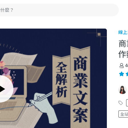
線上
商
作
4
全