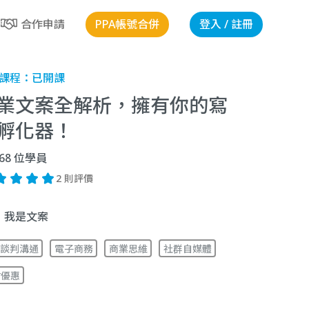
PPA帳號合併
登入 / 註冊
合作申請
課程：
已開課
業文案全解析，擁有你的寫
孵化器！
68
位學員
2 則評價
我是文案
談判溝通
電子商務
商業思維
社群自媒體
站優惠