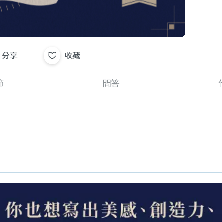
分享
收藏
節
問答