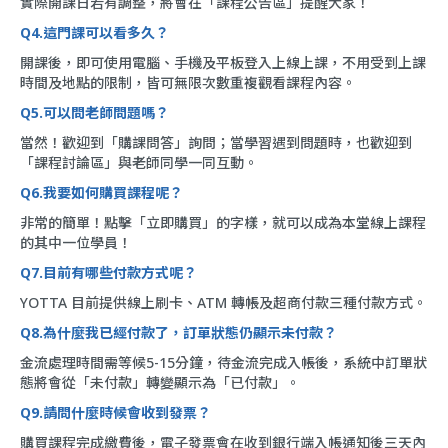
實際開課日若有調整，將會在「
課程公告區
」提醒大家！
Q4.這門課可以看多久？
開課後，即可使用電腦、手機及平板登入上線上課，不用受到上課
時間及地點的限制，皆可無限次數重複觀看課程內容。
Q5.可以問老師問題嗎？
當然！歡迎到「購課問答」詢問；當學習遇到問題時，也歡迎到
「課程討論區」與老師同學一同互動。
Q6.我要如何購買課程呢？
非常的簡單！點擊「立即購買」的字樣，就可以成為本堂線上課程
的其中一位學員！
Q7.目前有哪些付款方式呢？
YOTTA 目前提供線上刷卡、ATM 轉帳及超商付款三種付款方式。
Q8.為什麼我已經付款了，訂單狀態仍顯示未付款？
金流處理時間需等候5-15分鐘，待金流完成入帳後，系統中訂單狀
態將會從「未付款」轉變顯示為「已付款」。
Q9.請問什麼時候會收到發票？
購買課程完成繳費後，電子發票會在收到銀行端入帳通知後三天內