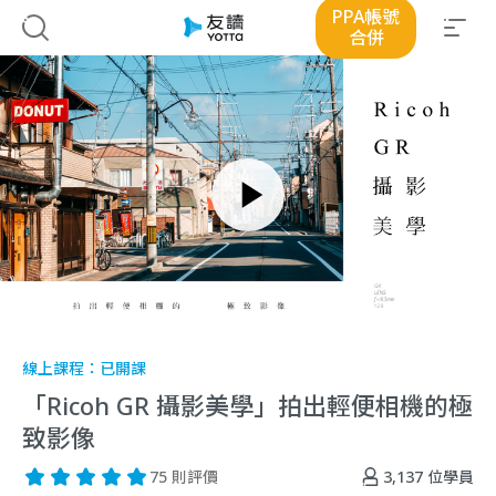
PPA帳號
合併
線上課程：
已開課
「Ricoh GR 攝影美學」拍出輕便相機的極
致影像
3,137
位學員
75 則評價