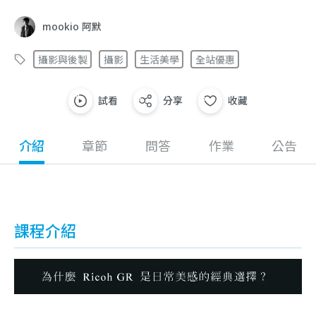
mookio 阿默
攝影與後製
攝影
生活美學
全站優惠
試看
分享
收藏
介紹
章節
問答
作業
公告
課程介紹