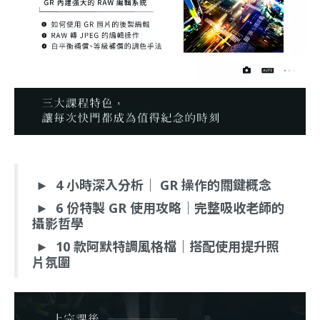
►
4 小時深入分析
｜ GR 操作的關鍵概念
►
6 份特製 GR 使用攻略｜
完整吸收老師的
攝影哲學
►
10 款阿默特調風格檔
｜搭配使用提升照
片氛圍