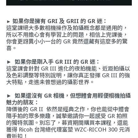
如果
你是擁有
GRI 及 GRII 的 GR 迷：
►
這堂課絕大多數相機操作及拍攝概念都是通用的，
所以不用擔心會有學習上的問題，相信上完課後，
你會更訝異小小一台的 GR 竟然還藏有這麼多的驚
喜。
►
如果你是剛入手 GR III 的 GR 迷：
這堂課會針對 GR III 進化的夜拍機能、近距拍攝以
及色彩調整等特別說明，讓你真正發揮 GR III 的強
大特點，走進未曾想過的攝影世界。
►
如果還沒有 GR 相機，但想體會用輕便相機拍攝
魅力的朋友：
降價後的 GR II 依然是經典之作，你也能從中體會
隨手拍的眾多樂趣，誠摯邀請你一起感受 GR 拍照
的獨特氛圍。別忘了，募資期間購買本課程，還能
獲得
Ricoh 台灣總代理富堃 WZC-RICOH
300 元消
費折扣
！