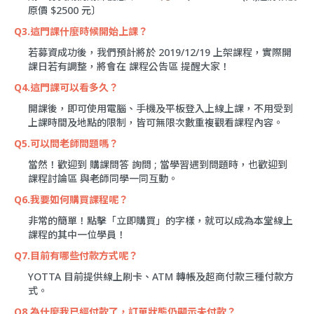
原價 $2500 元〕
Q3.這門課什麼時候開始上課？
若募資成功後，我們預計將於 2019/12/19 上架課程，實際開
課日若有調整，將會在
課程公告區
提醒大家！
Q4.這門課可以看多久？
開課後，即可使用電腦、手機及平板登入上線上課，不用受到
上課時間及地點的限制，皆可無限次數重複觀看課程內容。
Q5.可以問老師問題嗎？
當然！歡迎到
購課問答
詢問 ; 當學習遇到問題時，也歡迎到
課程討論區
與老師同學一同互動。
Q6.我要如何購買課程呢？
非常的簡單！點擊「立即購買」的字樣，就可以成為本堂線上
課程的其中一位學員！
Q7.目前有哪些付款方式呢？
YOTTA 目前提供線上刷卡、ATM 轉帳及超商付款三種付款方
式。
Q8.為什麼我已經付款了，訂單狀態仍顯示未付款？