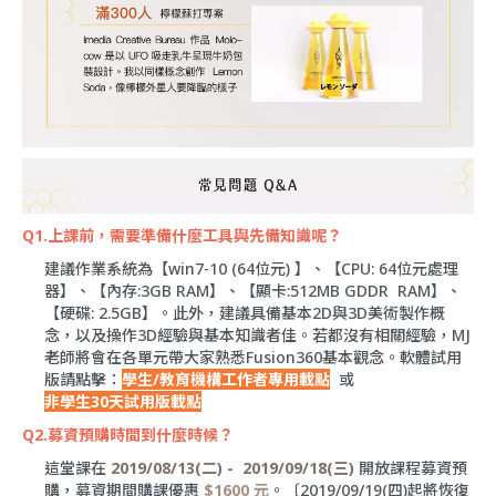
Q1.上課前，需要準備什麼工具與先備知識呢？
建議作業系統為【win7-10 (64位元) 】、【CPU: 64位元處理
器】、【內存:3GB RAM】、【顯卡:512MB GDDR RAM】、
【硬碟: 2.5GB】。此外，建議具備基本2D與3D美術製作概
念，以及操作3D經驗與基本知識者佳。若都沒有相關經驗，MJ
老師將會在各單元帶大家熟悉Fusion360基本觀念。軟體試用
版請點擊：
學生/教育機構工作者專用載點
或
非學生30天試用版載點
Q2.募資預購時間到什麼時候？
這堂課在
2019/08/13(二) - 2019/09/18(三)
開放課程募資預
購，募資期間購課優惠
$1600 元
。〔2019/09/19(四)起將恢復