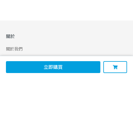
關於
關於我們
合作申請
立即購買
幫助
使用條款
聯絡我們
165 全民防騙網