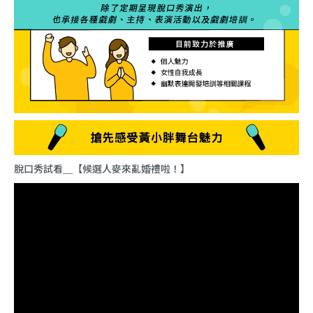
脫口秀試看＿【候選人麥來亂婚禮啦！】