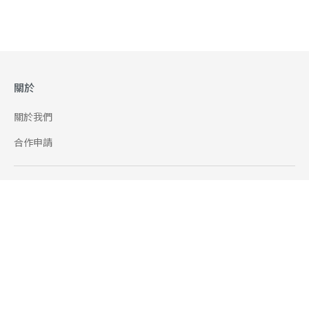
關於
關於我們
合作申請
幫助
使用條款
聯絡我們
165 全民防騙網