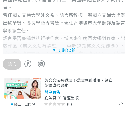
者。
曾任國立交通大學外文系、語言所教授，獲國立交通大學傑
出教學獎、優良學術專書獎。現任香港城市大學翻譯及語言
學系系主任。
語言學習書暢銷排行榜作家、博客來年度百大暢銷作家，出
版作品《英文文法有道理！：重新認識英文文法觀念》、
了解更多
《英文寫作有訣竅！：三句話翻轉英文寫作困境》、《英文
文法有道理！：入門版》。
語言
聯經出版│
英文文法有道理！從理解到活用，建立
成立於1974年5月4日，以文化的傳承與創新為宗旨，出版各
英語溝通思維
類型優質內容。四十多年來總計已出版六千餘種圖書。獲得
暫停販售
劉美君 Ｘ 聯經出版
代表台灣圖書出版最高榮譽金鼎獎的數目，為所有出版社之
(0)
線上：
已開課
冠。
我們擁有最引以為傲的作者群，他們都是各領域最專業的老
師。在這裡，我們希望結合優秀老師，將他們的專業從平面