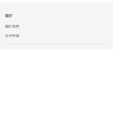
關於
關於我們
合作申請
幫助
使用條款
聯絡我們
165 全民防騙網
追蹤
Facebook