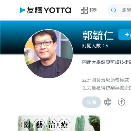
類別
郭毓仁
訂閱人數：
5
開南大學健康照護技術
亞洲園藝治療領域權威
色力量獲得快樂與健康
生活