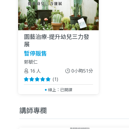
園藝治療-提升幼兒三力發
展
暫停販售
郭毓仁
16 人
0小時51分
(1)
線上：
已開課
講師專欄