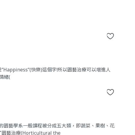
ppiness”(快樂)這個字!所以園藝治療可以增進人
情緒(
裏的園藝學系一般課程被分成五大類，即蔬菜、果樹、花
orticultural the