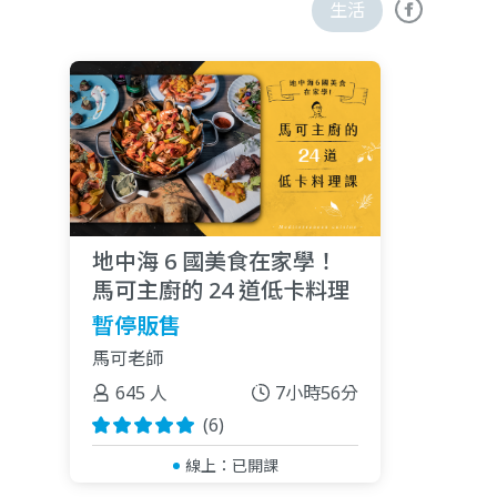
生活
地中海 6 國美食在家學！
馬可主廚的 24 道低卡料理
課
暫停販售
馬可老師
645 人
7小時56分
(6)
線上：
已開課