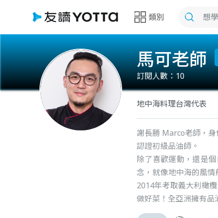
類別
馬可老師
訂閱人數：
10
地中海料理台灣代表
謝長勝 Marco老師，
認證初級品油師。
除了喜歡運動，還是個
念，就像地中海的風情
2014年考取義大利
做好菜！全亞洲擁有品油