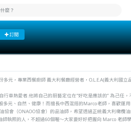
訂閱
身份多元，專業西餐廚師 義大利餐廳經營者，O.L.E.A(義大利國立
自行車熱愛者.他將自己的厨藝定位在”好吃是應該的” 為己任
般多元、自然、健康！而擅長中西混搭的Marco老師，喜歡運
橄欖油協會（ONAOO協會）的品油師，希望透過正統義大利橄欖
師執照的人，不超過60個喔～大家要好好把握向 Marco 老