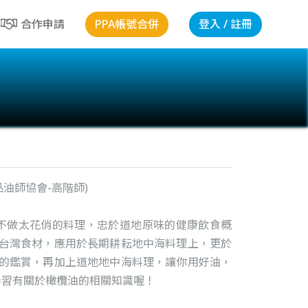
PPA帳號合併
登入 / 註冊
合作申請
品油師協會-高階師)
，不做太花俏的料理，忠於道地原味的健康飲食概
用台灣食材，應用於長期耕耘地中海料理上，更於
油的鑑賞，再加上道地地中海料理，讓你用好油，
師學習有關於橄欖油的相關知識喔！