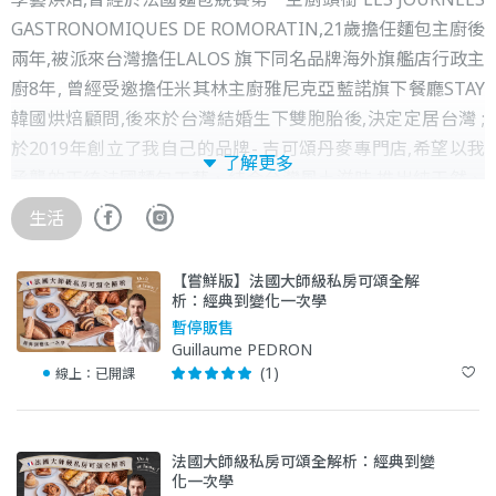
GASTRONOMIQUES DE ROMORATIN,21歲擔任麵包主廚後
兩年,被派來台灣擔任LALOS 旗下同名品牌海外旗艦店行政主
廚8年, 曾經受邀擔任米其林主廚雅尼克亞藍諾旗下餐廳STAY
韓國烘焙顧問,後來於台灣結婚生下雙胞胎後,決定定居台灣 ;
於2019年創立了我自己的品牌- 吉可頌丹麥專門店,希望以我
了解更多
承襲的正統法國麵包工藝，結合台灣風土滋味,推出純天然、
無添加的各式可頌丹麥、布里歐許、派、塔、歐式麵包,每個
生活
熱愛精緻法式風格的人，都能在我的店裡找到專屬於你的丹
麥可頌。
【嘗鮮版】法國大師級私房可頌全解
析：經典到變化一次學
暫停販售
Guillaume PEDRON
(1)
線上：
已開課
法國大師級私房可頌全解析：經典到變
化一次學