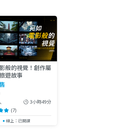
影般的視覺！創作屬
旅遊故事
售
u
人
3小時49分
(7)
線上：
已開課