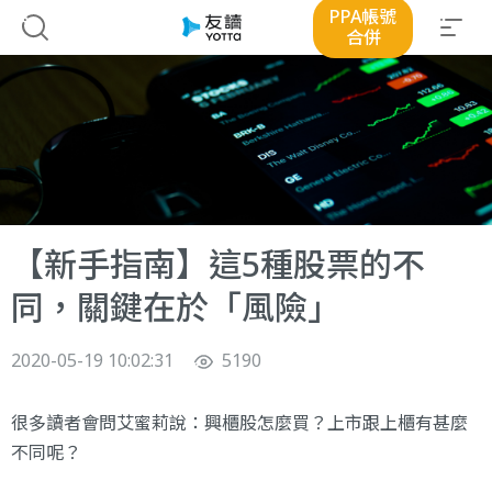
PPA帳號
合併
【新手指南】這5種股票的不
同，關鍵在於「風險」
2020-05-19 10:02:31
5190
很多讀者會問艾蜜莉說：興櫃股怎麼買？上市跟上櫃有甚麼
不同呢？