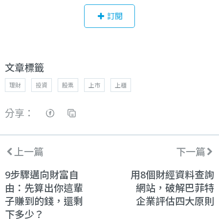
訂閱
文章標籤
理財
投資
股票
上市
上櫃
分享：
上一篇
下一篇
9步驟邁向財富自
用8個財經資料查詢
由：先算出你這輩
網站，破解巴菲特
子賺到的錢，還剩
企業評估四大原則
下多少？