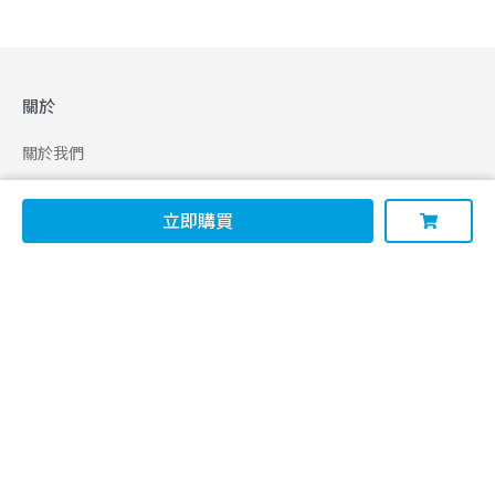
關於
關於我們
合作申請
立即購買
幫助
使用條款
聯絡我們
165 全民防騙網
追蹤