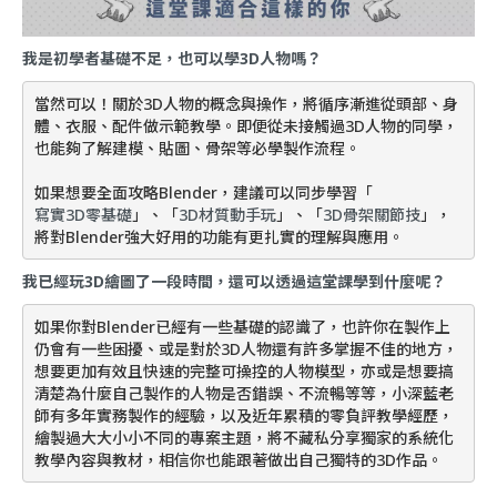
我是初學者基礎不足，也可以學3D人物嗎？
當然可以！關於3D人物的概念與操作，將循序漸進從頭部、身
體、衣服、配件做示範教學。即便從未接觸過3D人物的同學，
也能夠了解建模、貼圖、骨架等必學製作流程。
如果想要全面攻略Blender，建議可以同步學習「
寫實3D零基礎
」、「
3D材質動手玩
」、「
3D骨架關節技
」，
將對Blender強大好用的功能有更扎實的理解與應用。
我已經玩3D繪圖了一段時間，還可以透過這堂課學到什麼呢？
如果你對Blender已經有一些基礎的認識了，也許你在製作上
仍會有一些困擾、或是對於3D人物還有許多掌握不佳的地方，
想要更加有效且快速的完整可操控的人物模型，亦或是想要搞
清楚為什麼自己製作的人物是否錯誤、不流暢等等，小深藍老
師有多年實務製作的經驗，以及近年累積的零負評教學經歷，
繪製過大大小小不同的專案主題，將不藏私分享獨家的系統化
教學內容與教材，相信你也能跟著做出自己獨特的3D作品。