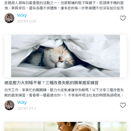
走路是人類每日最重要的活動之一，但是緊繃的鞋子與褲子、低頭滑手機的習
慣、單肩背包，還有各種不良體態，讓多走的每一步對身體不但沒有加分反而
只是徒勞，甚至累積傷害。所以，與其每天堅持走一萬步，其實把腳下的
Vicky
2019/12/20
總是壓力大到睡不著？三種改善失眠的簡單居家練習
白天工作、家事忙的團團轉，壓力大或焦慮讓你失眠嗎？以下分享三種改善失
眠的居家練習，看看哪一種最適合你。1. 不等長呼吸法吐氣的時間長過吸氣，
可以慢慢啟動副交感神經，讓人逐漸放鬆下來。前提是吸或吐的長度
Vicky
2019/12/12