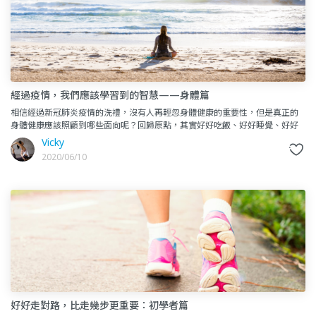
經過疫情，我們應該學習到的智慧——身體篇
相信經過新冠肺炎疫情的洗禮，沒有人再輕忽身體健康的重要性，但是真正的
身體健康應該照顧到哪些面向呢？回歸原點，其實好好吃飯、好好睡覺、好好
運動就是王道啊！好好吃飯覺察自己為何而吃、吃了什麼、還有身體的感
Vicky
2020/06/10
好好走對路，比走幾步更重要：初學者篇