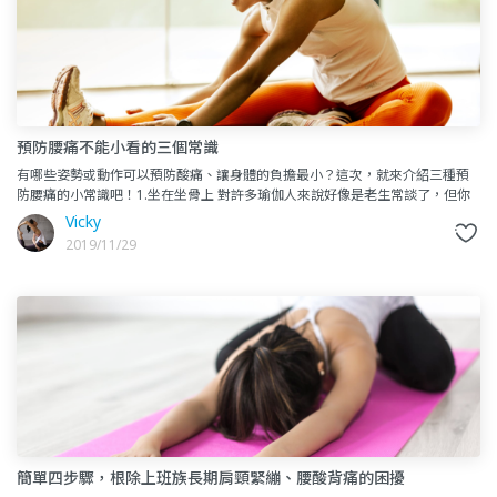
預防腰痛不能小看的三個常識
有哪些姿勢或動作可以預防酸痛、讓身體的負擔最小？這次，就來介紹三種預
防腰痛的小常識吧！1.坐在坐骨上 對許多瑜伽人來說好像是老生常談了，但你
會很驚訝的發現其實還是很多人不太清楚這個概念。坐在
Vicky
2019/11/29
簡單四步驟，根除上班族長期肩頸緊繃、腰酸背痛的困擾