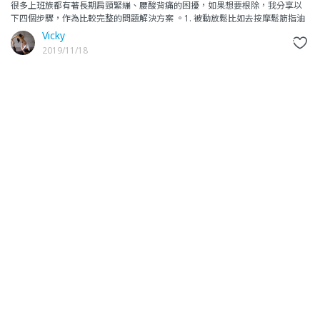
很多上班族都有著長期肩頸緊繃、腰酸背痛的困擾，如果想要根除，我分享以
下四個步驟，作為比較完整的問題解決方案 。1. 被動放鬆比如去按摩鬆筋指油
壓，自用傳統按摩工具，或現今流行的筋膜放鬆槍都算，在身體不
Vicky
2019/11/18