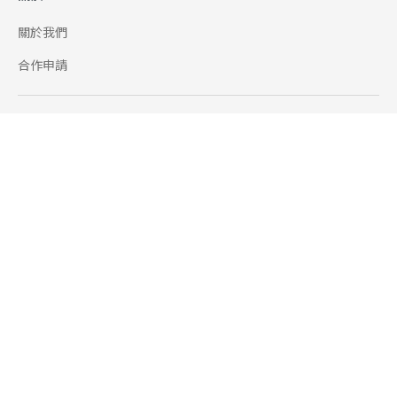
關於我們
合作申請
幫助
使用條款
聯絡我們
165 全民防騙網
追蹤
Facebook
Instagram
Line@