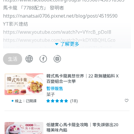
馬卡龍 「7788配方」 發明者
https://nanatsai0706.pixnet.net/blog/post/4519590
YT影片連結
https://www.youtube.com/watch?v=VYrcB_pDol8
https://www.youtube.com/watch?v=kDYXBQHLGco
了解更多
https://www.youtube.com/watch?v=LUOZIzZglkE
於全台教授法式蛋白霜、瑞式蛋白霜、義式蛋白霜作法馬卡
生活
龍，除了7788配方之外，也有其他低糖配方，還教授低醣烘
焙
韓式馬卡龍異想世界｜22 款無糖餡料Ｘ
自己開設過的線上課程有 (內有照片)
百變組合一次學
瑞式 星空馬卡龍
暫停販售
菜子
https://forms.gle/1fhQMm2bwMX6hZsk6
(18)
線上：
已開課
義式免結皮 調色盤馬卡龍
https://forms.gle/XL5anStCJZ49Gfnc8
經典 伊斯巴翁
低糖實心馬卡龍全攻略｜零失誤做出20
https://forms.gle/Lw6TP7siWULF8DKE7
種美味內餡