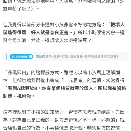
回憶，像是魔法咪嚕咪嚕、大嘴鳥、忍者哈特利之類的（透
露年齡了嗎？）。
但我覺得以前部分卡通對小孩非常不好的地方是：「
把壞人
塑造得很壞，好人就是善良正義。
」所以小時候常常會一邊
幫主角加油，然後一邊想壞人怎麼還沒死？
「非黑即白」的貼標籤方式，雖然可以讓小孩馬上理解劇
情，但卻也讓我們從小養成「二元思考」的習慣，常常覺得
「
看到A就等於B，你有某個特質就等於壞人，所以我有資格
制裁、批判你
。」
這不僅限制了小孩的認知能力，習慣不思考就下結論，只因
為「認為自己是正義的，對方是奇怪／不一樣／邪惡的」就
合理化自己的行為。小事情像是取綽號、嘲笑對方的習慣、