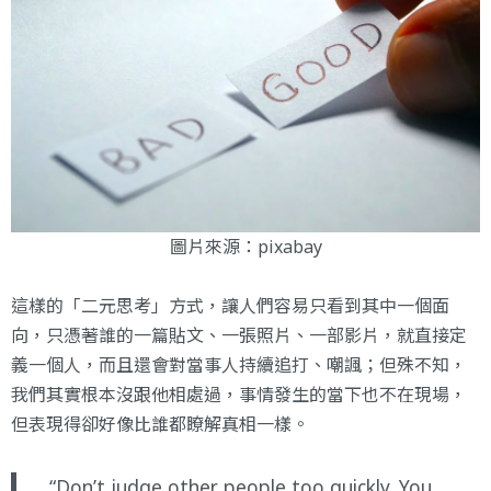
圖片來源：pixabay
這樣的「二元思考」方式，讓人們容易只看到其中一個面
向，只憑著誰的一篇貼文、一張照片、一部影片，就直接定
義一個人，而且還會對當事人持續追打、嘲諷；但殊不知，
我們其實根本沒跟他相處過，事情發生的當下也不在現場，
但表現得卻好像比誰都瞭解真相一樣。
“Don’t judge other people too quickly. You