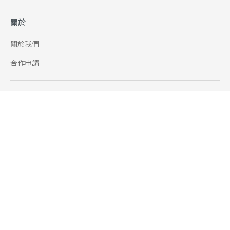
關於
關於我們
合作申請
幫助
使用條款
聯絡我們
165 全民防騙網
追蹤
Facebook