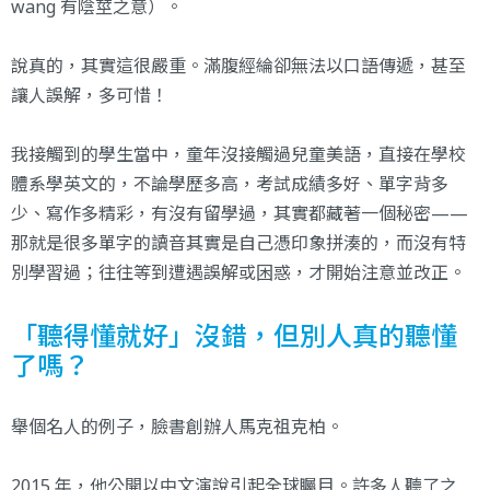
wang 有陰莖之意）。
說真的，其實這很嚴重。滿腹經綸卻無法以口語傳遞，甚至
讓人誤解，多可惜！
我接觸到的學生當中，童年沒接觸過兒童美語，直接在學校
體系學英文的，不論學歷多高，考試成績多好、單字背多
少、寫作多精彩，有沒有留學過，其實都藏著一個秘密——
那就是很多單字的讀音其實是自己憑印象拼湊的，而沒有特
別學習過；往往等到遭遇誤解或困惑，才開始注意並改正。
「聽得懂就好」沒錯，但別人真的聽懂
了嗎？
舉個名人的例子，臉書創辦人馬克祖克柏。
2015 年，他公開以中文演說引起全球矚目。許多人聽了之