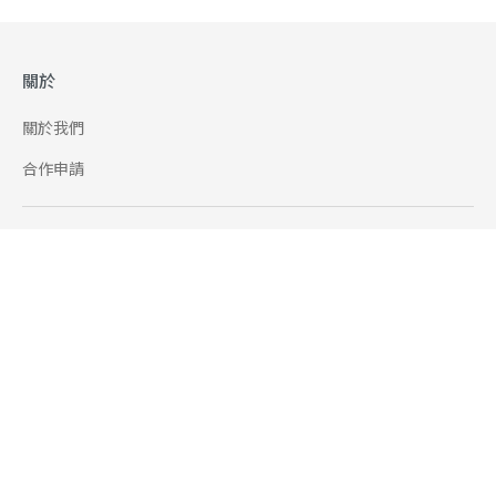
關於
關於我們
合作申請
幫助
使用條款
聯絡我們
165 全民防騙網
追蹤
Facebook