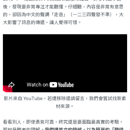
後，發現要非常專注才能聽懂。仔細聽，內容是非常有意思
的，卻因為中文的聲調「走音」（一二三四聲發不準），大
大影響了訊息的傳遞，讓人覺得可惜。
影片來自 YouTube，若遭移除還請留言，我們會嘗試找新素
材來源。
看看別人，即使勇氣可嘉，終究還是要面臨最真實的考驗，
那就是聽者的理解。
我們講英文的時候，以為簡單的「聽得