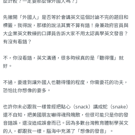
麼計較？一定要那麼像外國人嗎？」
先撇開「外國人」是否等於會講英文這個討論不完的題目和
標籤，我得說，那樣的說法其實不算有錯！身兼政府官員與
大企業英文教練的口譯員告訴大家不用太認真學英文發音？
有沒有看錯？
不，你沒看錯，英文溝通，很多時候真的是「聽得懂」就
好。
不過，要達到讓外國人也聽得懂的程度，你需要花的功夫，
恐怕比你想像的要多。
也許你未必跟我一樣曾經把點心（snack）講成蛇（snake）
還不自知，把美國朋友嚇得魂飛魄散，但很可能只是你的發
音錯誤，還沒造成誤會而已。因為多數台灣教育體制學英文
的人，都跟我一樣，腦海中充滿了「想像的發音」。