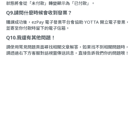
狀態將會從「未付款」轉變顯示為「已付款」。
Q9.請問什麼時候會收到發票？
購課成功後，ezPay 電子發票平台會協助 YOTTA 開立電子發票，
並寄至你付款時留下的電子信箱。
Q10.我還有其他問題！
請使用
常見問題
頁面尋找相關文章解答，如果找不到相關問題時，
請透過右下方
客服對話
視窗傳送訊息，直接告訴我們你的問題噢！