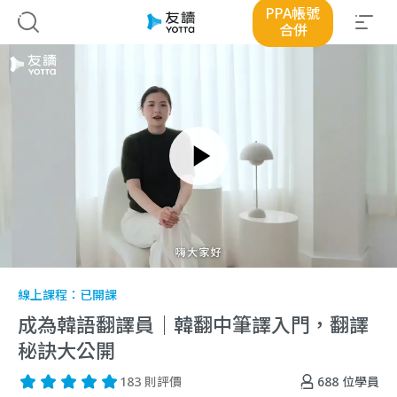
PPA帳號
合併
線上課程：
已開課
成為韓語翻譯員｜韓翻中筆譯入門，翻譯
秘訣大公開
688
位學員
183 則評價