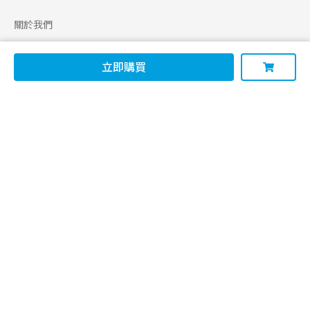
關於我們
合作申請
立即購買
幫助
使用條款
聯絡我們
165 全民防騙網
追蹤
Facebook
Instagram
Line@