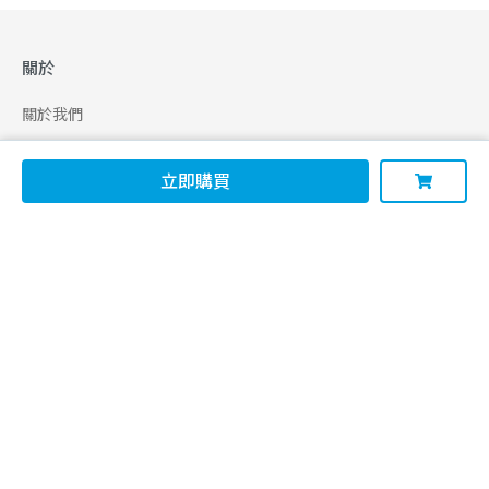
關於
關於我們
合作申請
立即購買
幫助
使用條款
聯絡我們
165 全民防騙網
追蹤
Facebook