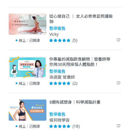
從心做自己 ｜ 女人必修骨盆照護瑜
伽
暫停販售
Vicky
(5)
線上：
已開課
你專屬的減脂飲食顧問｜營養師帶
你用30天甩掉惱人體脂肪！
暫停販售
孫語霙 營養師
(2)
線上：
已開課
8週有感塑身｜科學減脂計畫
暫停販售
城邦微學習
(18)
線上：
已開課