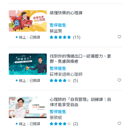
搞懂快樂的心理課
暫停販售
蘇益賢
(15)
線上：
已開課
找到你的情緒出口－認識壓力、憂
鬱、焦慮與療癒
暫停販售
莊博安諮商心理師
(5)
線上：
已開課
心理師的「自我管理」訓練課｜自
律才能享受自由
暫停販售
張榮斌
(2)
線上：
已開課