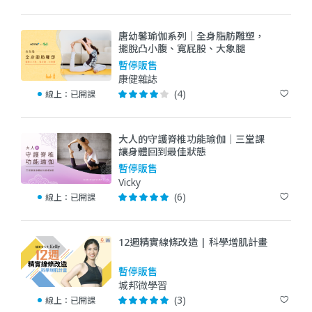
唐幼馨瑜伽系列│全身脂肪雕塑，
擺脫凸小腹、寬屁股、大象腿
暫停販售
康健雜誌
(4)
線上：
已開課
大人的守護脊椎功能瑜伽｜三堂課
讓身體回到最佳狀態
暫停販售
Vicky
(6)
線上：
已開課
12週精實線條改造 | 科學增肌計畫
暫停販售
城邦微學習
(3)
線上：
已開課