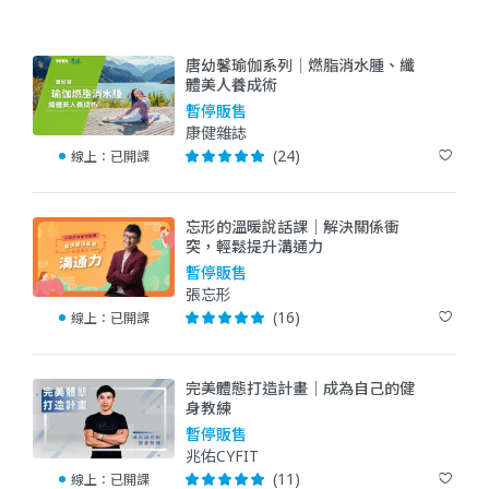
唐幼馨瑜伽系列│燃脂消水腫、纖
體美人養成術
暫停販售
康健雜誌
(24)
線上：
已開課
忘形的溫暖說話課｜解決關係衝
突，輕鬆提升溝通力
暫停販售
張忘形
(16)
線上：
已開課
完美體態打造計畫｜成為自己的健
身教練
暫停販售
兆佑CYFIT
(11)
線上：
已開課