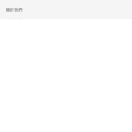
關於我們
合作申請
幫助
使用條款
聯絡我們
165 全民防騙網
追蹤
Facebook
Instagram
Line@