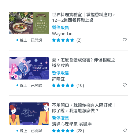
世界料理實驗室｜掌握香料應用，
12＋2道西餐輕鬆上桌
暫停販售
Wayne Lin
(2)
線上：
已開課
愛，怎麼會變成傷害? 伴侶相處之
道全攻略
暫停販售
許皓宜
(10)
線上：
已開課
不用開口，就讓你擁有人際好感｜
除了說，我還能怎麼做？
暫停販售
溝通心理學家 裘凱宇
(28)
線上：
已開課