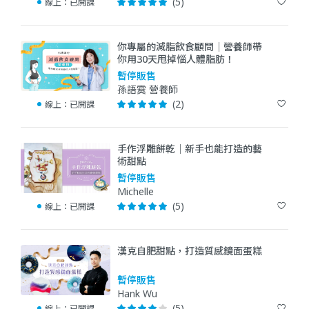
(5)
線上：
已開課
你專屬的減脂飲食顧問｜營養師帶
你用30天甩掉惱人體脂肪！
暫停販售
孫語霙 營養師
(2)
線上：
已開課
手作浮雕餅乾｜新手也能打造的藝
術甜點
暫停販售
Michelle
(5)
線上：
已開課
漢克自肥甜點，打造質感鏡面蛋糕
暫停販售
Hank Wu
(5)
線上：
已開課