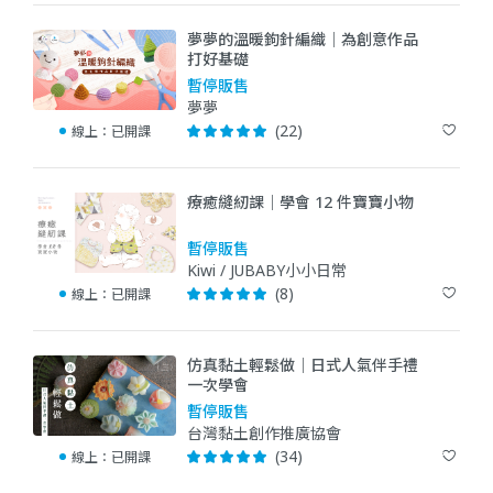
夢夢的溫暖鉤針編織｜為創意作品
打好基礎
暫停販售
夢夢
(22)
線上：
已開課
療癒縫紉課｜學會 12 件寶寶小物
暫停販售
Kiwi / JUBABY小小日常
(8)
線上：
已開課
仿真黏土輕鬆做｜日式人氣伴手禮
一次學會
暫停販售
台灣黏土創作推廣協會
(34)
線上：
已開課