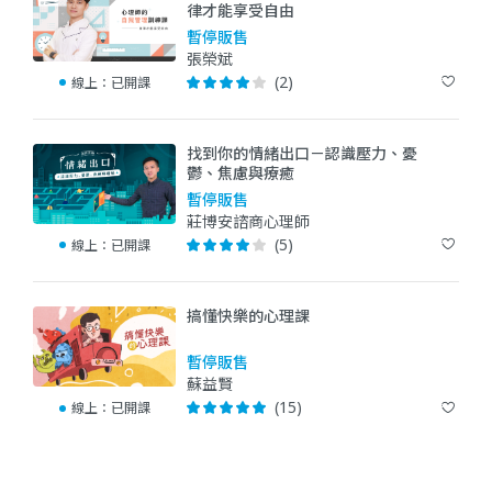
律才能享受自由
暫停販售
張榮斌
(2)
線上：
已開課
找到你的情緒出口－認識壓力、憂
鬱、焦慮與療癒
暫停販售
莊博安諮商心理師
(5)
線上：
已開課
搞懂快樂的心理課
暫停販售
蘇益賢
(15)
線上：
已開課