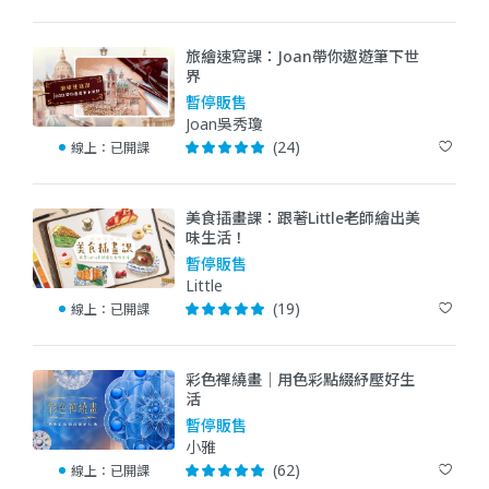
旅繪速寫課：Joan帶你遨遊筆下世
界
暫停販售
Joan吳秀瓊
(24)
線上：
已開課
美食插畫課：跟著Little老師繪出美
味生活！
暫停販售
Little
(19)
線上：
已開課
彩色禪繞畫｜用色彩點綴紓壓好生
活
暫停販售
小雅
(62)
線上：
已開課