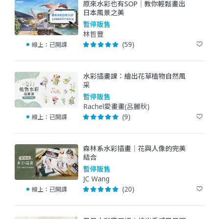
原來水彩也有SOP｜教你輕鬆畫出
日本風景之美
暫停販售
林哲豐
(59)
線上：
已開課
水彩插畫課：繪出花草植物自然風
采
暫停販售
Rachel愛畫畫(呂麗秋)
(9)
線上：
已開課
森林系水彩插畫｜花與人像的完美
結合
暫停販售
JC Wang
(20)
線上：
已開課