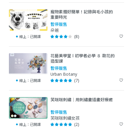
寵物素描好簡單！記錄與毛小孩的
重要時光
暫停販售
朵爸
(8)
線上：
已開課
花藝美學堂 l 初學者必學 ８ 款花的
造型課
暫停販售
Urban Botany
(7)
線上：
已開課
笑咪咪刺繡｜用刺繡畫插畫好療癒
暫停販售
笑咪咪刺繡女孩
(2)
線上：
已開課