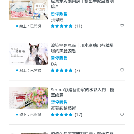
風景水彩應用課｜繪出手感風景明
信片
暫停販售
張偉鈺
(11)
線上：
已開課
渲染裡遇見貓｜用水彩繪出各種貓
咪的美麗姿態
暫停販售
DA
(7)
線上：
已開課
Serina彩繪藝術家的水彩入門｜隨
筆繪意
暫停販售
彥蓁彩繪藝術
(17)
線上：
已開課
療癒的居家空間整理術，還給空間