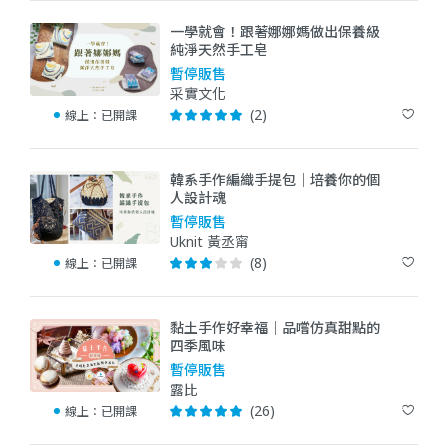
一學就會！跟著娜娜媽做出保養級
純淨天然手工皂
暫停販售
采實文化
(2)
線上：
已開課
韓系手作編織手提包｜培養你的個
人設計魂
暫停販售
Uknit 黃丞甯
(8)
線上：
已開課
黏土手作好幸福｜品嚐仿真甜點的
四季風味
暫停販售
露比
(26)
線上：
已開課