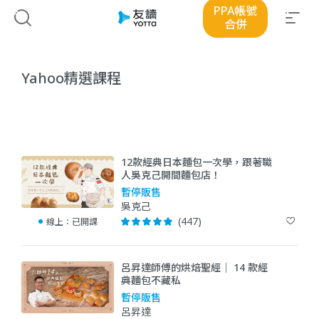
PPA帳號
合併
Yahoo精選課程
12款經典日本麵包一次學，跟著職
人吳克己開間麵包店！
暫停販售
吳克己
(447)
線上：
已開課
呂昇達師傅的烘焙聖經｜ 14 款經
典麵包不藏私
暫停販售
呂昇達