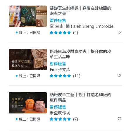
基礎寫生刺繡課｜穿梭在針線間的
幽玄之美
暫停販售
寫 生 刺 繡 Hsieh Sheng Embroidery
(4)
線上：
已開課
修煉唐草皮雕真功夫｜提升你的皮
革生活品味
暫停販售
Fire 張文彥
(11)
線上：
已開課
精緻皮革工藝｜親手打造名牌級的
皮件精品
暫停販售
禾亞皮作坊
(7)
線上：
已開課