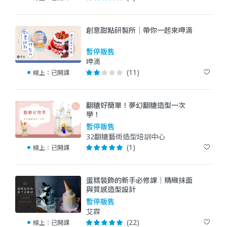
創意甜點研製所｜帶你一起來呷滴
暫停販售
呷滴
(11)
線上：
已開課
翻糖好簡單！夢幻翻糖造型一次
學！
暫停販售
32翻糖藝術造型培訓中心
(1)
線上：
已開課
蛋糕裝飾的新手必修課｜精緻抹面
與質感造型設計
暫停販售
艾霖
(22)
線上：
已開課