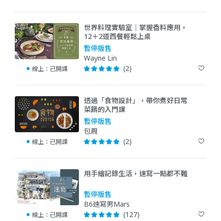
世界料理實驗室｜掌握香料應用，
12＋2道西餐輕鬆上桌
暫停販售
Wayne Lin
(2)
線上：
已開課
透過「食物設計」，帶你煮好日常
菜餚的入門課
暫停販售
包周
(2)
線上：
已開課
用手繪記錄生活，速寫一點都不難
暫停販售
B6速寫男Mars
(127)
線上：
已開課