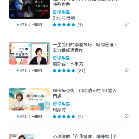
特殊角色
暫停販售
Zoe 程薇穎
(3)
線上：
已開課
一生受用的學習技巧｜時間管理、
五力養成與實作
暫停販售
閱部客－水丰刀
(21)
線上：
已開課
牌卡療心術｜自助助人的 10 堂入
門課
暫停販售
周詠詩
(4)
線上：
已開課
心理師的「自我管理」訓練課｜自