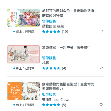
毛茸茸的原創角色｜畫出動物活潑
的動態與特徵
暫停販售
動物國度 飆飆
(10)
線上：
已開課
旅遊速寫｜一起帶著手帳去旅行
暫停販售
橘枳
(4)
線上：
已開課
創意動物角色插畫造型｜畫出你的
無邊際想像力
暫停販售
查爾斯 LionClown
(5)
線上：
已開課