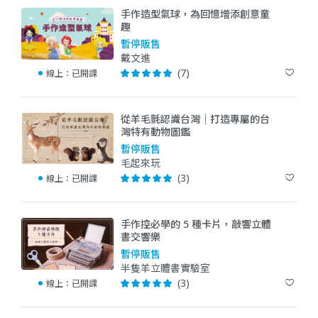
手作造型氣球，為回憶增添創意童
趣
暫停販售
戴文進
(7)
線上：
已開課
從羊毛氈認識台灣｜打造專屬的台
灣特有動物圖鑑
暫停販售
毛起來玩
(3)
線上：
已開課
手作控必學的 5 種卡片，敲響立體
書交響樂
暫停販售
半隻羊立體書實驗室
(3)
線上：
已開課