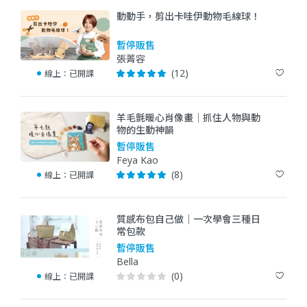
動動手，剪出卡哇伊動物毛線球！
暫停販售
張菁容
(12)
線上：
已開課
羊毛氈暖心肖像畫｜抓住人物與動
物的生動神韻
暫停販售
Feya Kao
(8)
線上：
已開課
質感布包自己做｜一次學會三種日
常包款
暫停販售
Bella
(0)
線上：
已開課