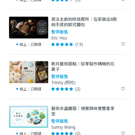
旅法主廚的烘焙寓所｜在家做出8款
純手揉的歐式麵包
暫停販售
Eric Hsu
(13)
線上：
已開課
新月藝術甜點｜從零製作精緻的花
菓子
暫停販售
Trinity (阿吹)
(2)
線上：
已開課
藝術水晶糖霜｜視覺與味覺雙重享
受
暫停販售
Sunny Wang
(2)
線上：
已開課