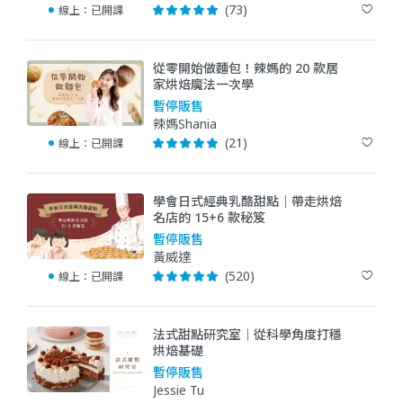
(73)
線上：
已開課
從零開始做麵包！辣媽的 20 款居
家烘焙魔法一次學
暫停販售
辣媽Shania
(21)
線上：
已開課
學會日式經典乳酪甜點｜帶走烘焙
名店的 15+6 款秘笈
暫停販售
黃威達
(520)
線上：
已開課
法式甜點研究室｜從科學角度打穩
烘焙基礎
暫停販售
Jessie Tu